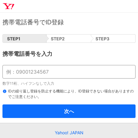
携帯電話番号でID登録
STEP
1
STEP
2
STEP
3
携帯電話番号を入力
数字11桁、ハイフンなしで入力
IDの繰り返し登録を防止する機能により、ID登録できない場合がありますの
でご注意ください。
次へ
Yahoo! JAPAN