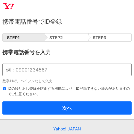
携帯電話番号でID登録
STEP
1
STEP
2
STEP
3
携帯電話番号を入力
数字11桁、ハイフンなしで入力
IDの繰り返し登録を防止する機能により、ID登録できない場合がありますの
でご注意ください。
次へ
Yahoo! JAPAN