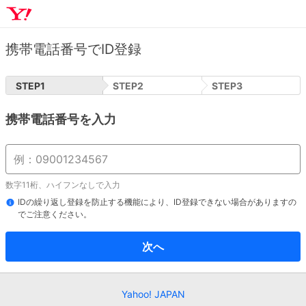
携帯電話番号でID登録
STEP
1
STEP
2
STEP
3
携帯電話番号を入力
数字11桁、ハイフンなしで入力
IDの繰り返し登録を防止する機能により、ID登録できない場合がありますの
でご注意ください。
次へ
Yahoo! JAPAN