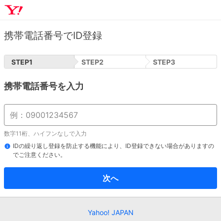
携帯電話番号でID登録
STEP
1
STEP
2
STEP
3
携帯電話番号を入力
数字11桁、ハイフンなしで入力
IDの繰り返し登録を防止する機能により、ID登録できない場合がありますの
でご注意ください。
次へ
Yahoo! JAPAN