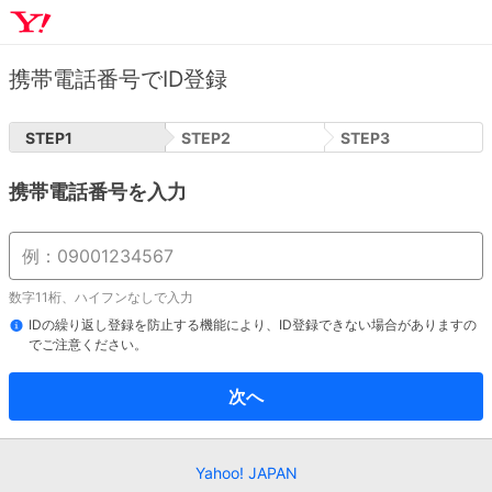
携帯電話番号でID登録
STEP
1
STEP
2
STEP
3
携帯電話番号を入力
数字11桁、ハイフンなしで入力
IDの繰り返し登録を防止する機能により、ID登録できない場合がありますの
でご注意ください。
次へ
Yahoo! JAPAN