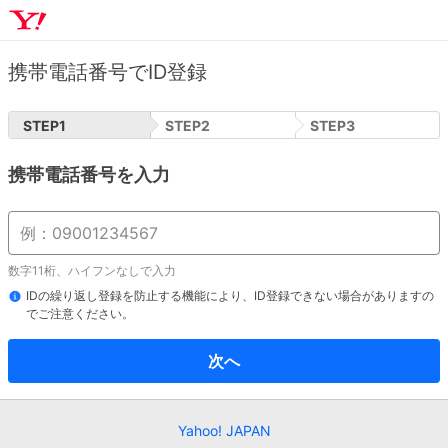
携帯電話番号でID登録
STEP
1
STEP
2
STEP
3
携帯電話番号を入力
数字11桁、ハイフンなしで入力
IDの繰り返し登録を防止する機能により、ID登録できない場合がありますの
でご注意ください。
次へ
Yahoo! JAPAN