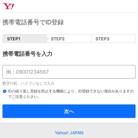
携帯電話番号でID登録
STEP
1
STEP
2
STEP
3
携帯電話番号を入力
数字11桁、ハイフンなしで入力
IDの繰り返し登録を防止する機能により、ID登録できない場合がありますの
でご注意ください。
次へ
Yahoo! JAPAN