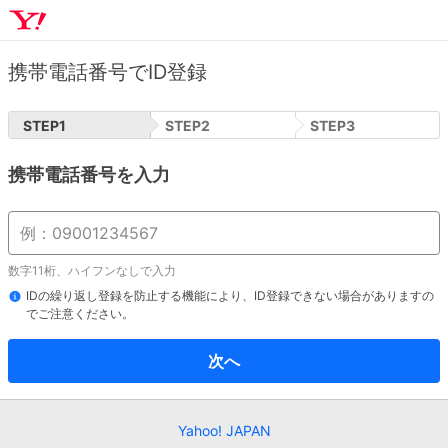
携帯電話番号でID登録
STEP
1
STEP
2
STEP
3
携帯電話番号を入力
数字11桁、ハイフンなしで入力
IDの繰り返し登録を防止する機能により、ID登録できない場合がありますの
でご注意ください。
次へ
Yahoo! JAPAN