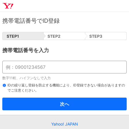
携帯電話番号でID登録
STEP
1
STEP
2
STEP
3
携帯電話番号を入力
数字11桁、ハイフンなしで入力
IDの繰り返し登録を防止する機能により、ID登録できない場合がありますの
でご注意ください。
次へ
Yahoo! JAPAN