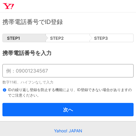
携帯電話番号でID登録
STEP
1
STEP
2
STEP
3
携帯電話番号を入力
数字11桁、ハイフンなしで入力
IDの繰り返し登録を防止する機能により、ID登録できない場合がありますの
でご注意ください。
次へ
Yahoo! JAPAN