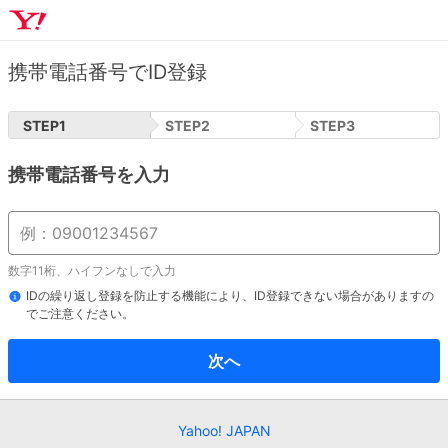
携帯電話番号でID登録
STEP
1
STEP
2
STEP
3
携帯電話番号を入力
数字11桁、ハイフンなしで入力
IDの繰り返し登録を防止する機能により、ID登録できない場合がありますの
でご注意ください。
次へ
Yahoo! JAPAN