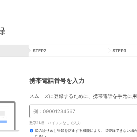
録
STEP
2
STEP
3
携帯電話番号を入力
スムーズに登録するために、携帯電話を手元に用
数字11桁、ハイフンなしで入力
IDの繰り返し登録を防止する機能により、ID登録できない場
ださい。