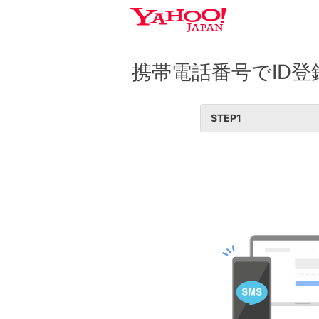
携帯電話番号でID登
STEP
1