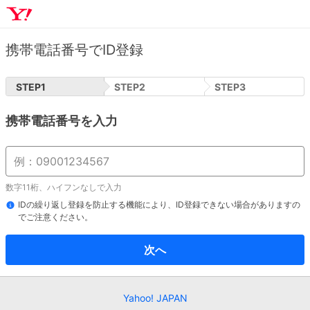
携帯電話番号でID登録
STEP
1
STEP
2
STEP
3
携帯電話番号を入力
数字11桁、ハイフンなしで入力
IDの繰り返し登録を防止する機能により、ID登録できない場合がありますの
でご注意ください。
次へ
Yahoo! JAPAN