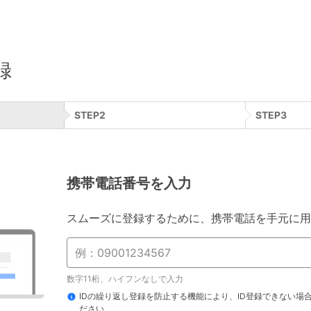
録
STEP
2
STEP
3
携帯電話番号を入力
スムーズに登録するために、携帯電話を手元に用
数字11桁、ハイフンなしで入力
IDの繰り返し登録を防止する機能により、ID登録できない場
ださい。