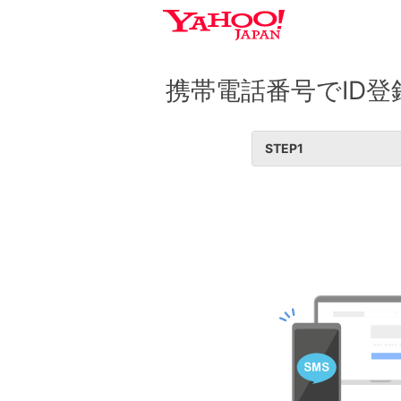
携帯電話番号でID登
STEP
1