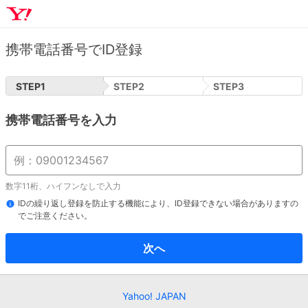
携帯電話番号でID登録
STEP
1
STEP
2
STEP
3
携帯電話番号を入力
数字11桁、ハイフンなしで入力
IDの繰り返し登録を防止する機能により、ID登録できない場合がありますの
でご注意ください。
次へ
Yahoo! JAPAN