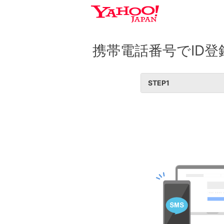
携帯電話番号でID登
STEP
1