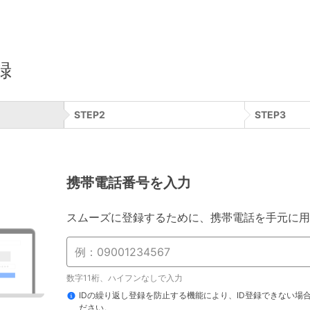
録
STEP
2
STEP
3
携帯電話番号を入力
スムーズに登録するために、携帯電話を手元に用
数字11桁、ハイフンなしで入力
IDの繰り返し登録を防止する機能により、ID登録できない場
ださい。