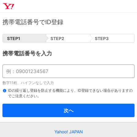
携帯電話番号でID登録
STEP
1
STEP
2
STEP
3
携帯電話番号を入力
数字11桁、ハイフンなしで入力
IDの繰り返し登録を防止する機能により、ID登録できない場合がありますの
でご注意ください。
次へ
Yahoo! JAPAN