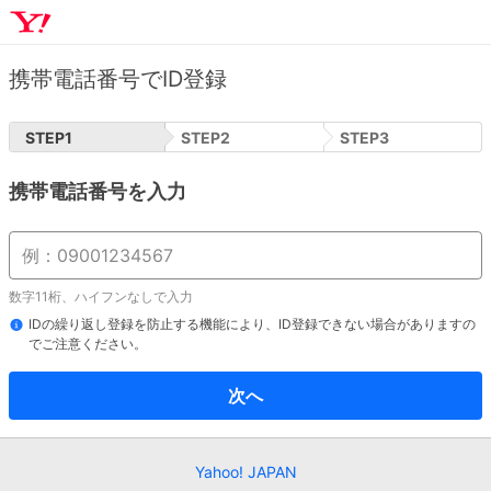
携帯電話番号でID登録
STEP
1
STEP
2
STEP
3
携帯電話番号を入力
数字11桁、ハイフンなしで入力
IDの繰り返し登録を防止する機能により、ID登録できない場合がありますの
でご注意ください。
次へ
Yahoo! JAPAN