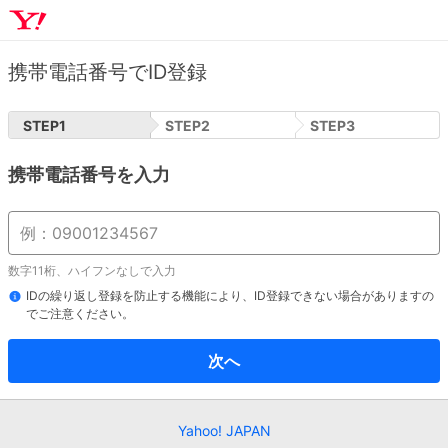
携帯電話番号でID登録
STEP
1
STEP
2
STEP
3
携帯電話番号を入力
数字11桁、ハイフンなしで入力
IDの繰り返し登録を防止する機能により、ID登録できない場合がありますの
でご注意ください。
次へ
Yahoo! JAPAN