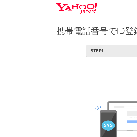
携帯電話番号でID登
STEP
1