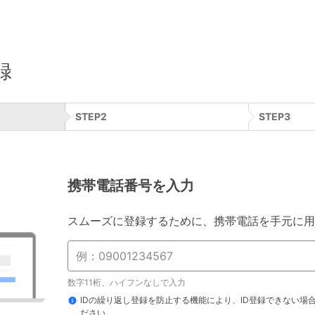
録
STEP
2
STEP
3
携帯電話番号を入力
スムーズに登録するために、携帯電話を手元に用
数字11桁、ハイフンなしで入力
IDの繰り返し登録を防止する機能により、ID登録できない場
ださい。