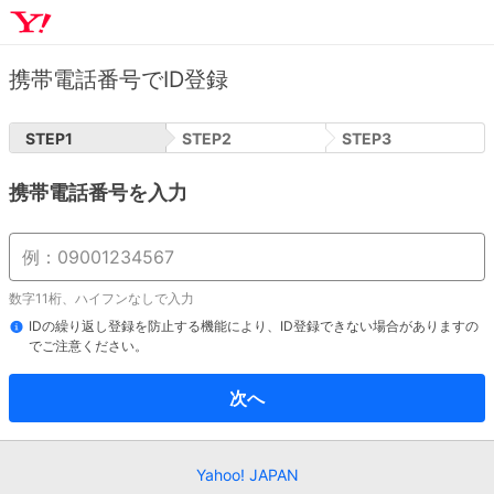
携帯電話番号でID登録
STEP
1
STEP
2
STEP
3
携帯電話番号を入力
数字11桁、ハイフンなしで入力
IDの繰り返し登録を防止する機能により、ID登録できない場合がありますの
でご注意ください。
次へ
Yahoo! JAPAN