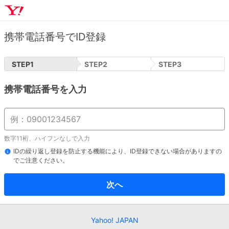
携帯電話番号でID登録
STEP
1
STEP
2
STEP
3
携帯電話番号を入力
数字11桁、ハイフンなしで入力
IDの繰り返し登録を防止する機能により、ID登録できない場合がありますの
でご注意ください。
次へ
Yahoo! JAPAN