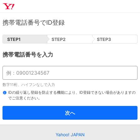
携帯電話番号でID登録
STEP
1
STEP
2
STEP
3
携帯電話番号を入力
数字11桁、ハイフンなしで入力
IDの繰り返し登録を防止する機能により、ID登録できない場合がありますの
でご注意ください。
次へ
Yahoo! JAPAN