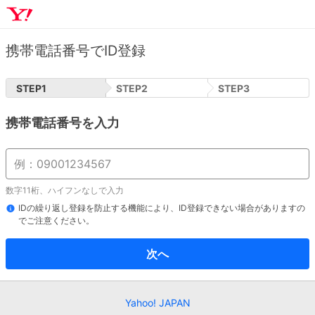
携帯電話番号でID登録
STEP
1
STEP
2
STEP
3
携帯電話番号を入力
数字11桁、ハイフンなしで入力
IDの繰り返し登録を防止する機能により、ID登録できない場合がありますの
でご注意ください。
次へ
Yahoo! JAPAN