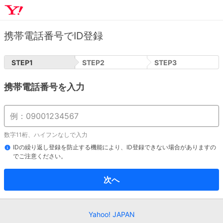
携帯電話番号でID登録
STEP
1
STEP
2
STEP
3
携帯電話番号を入力
数字11桁、ハイフンなしで入力
IDの繰り返し登録を防止する機能により、ID登録できない場合がありますの
でご注意ください。
次へ
Yahoo! JAPAN