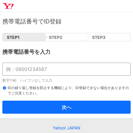
携帯電話番号でID登録
STEP
1
STEP
2
STEP
3
携帯電話番号を入力
数字11桁、ハイフンなしで入力
IDの繰り返し登録を防止する機能により、ID登録できない場合がありますの
でご注意ください。
次へ
Yahoo! JAPAN