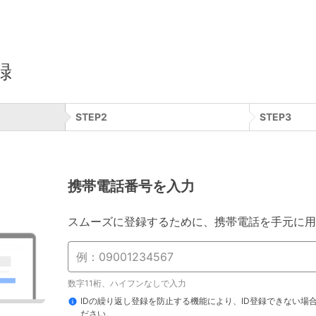
録
STEP
2
STEP
3
携帯電話番号を入力
スムーズに登録するために、携帯電話を手元に用
数字11桁、ハイフンなしで入力
IDの繰り返し登録を防止する機能により、ID登録できない場
ださい。