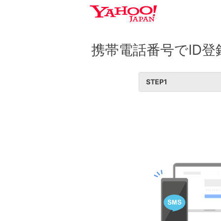
携帯電話番号でID登
STEP
1