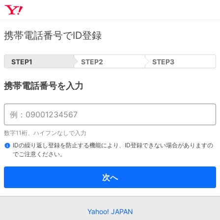
携帯電話番号でID登録
STEP
1
STEP
2
STEP
3
携帯電話番号を入力
数字11桁、ハイフンなしで入力
IDの繰り返し登録を防止する機能により、ID登録できない場合がありますの
でご注意ください。
次へ
Yahoo! JAPAN