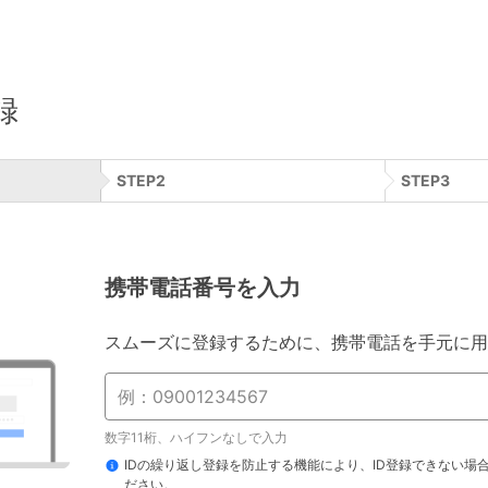
録
STEP
2
STEP
3
携帯電話番号を入力
スムーズに登録するために、携帯電話を手元に用
数字11桁、ハイフンなしで入力
IDの繰り返し登録を防止する機能により、ID登録できない場
ださい。