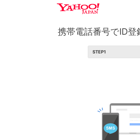
携帯電話番号でID登
STEP
1