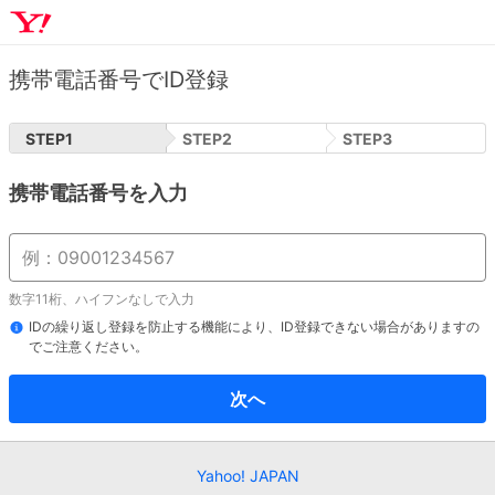
携帯電話番号でID登録
STEP
1
STEP
2
STEP
3
携帯電話番号を入力
数字11桁、ハイフンなしで入力
IDの繰り返し登録を防止する機能により、ID登録できない場合がありますの
でご注意ください。
次へ
Yahoo! JAPAN