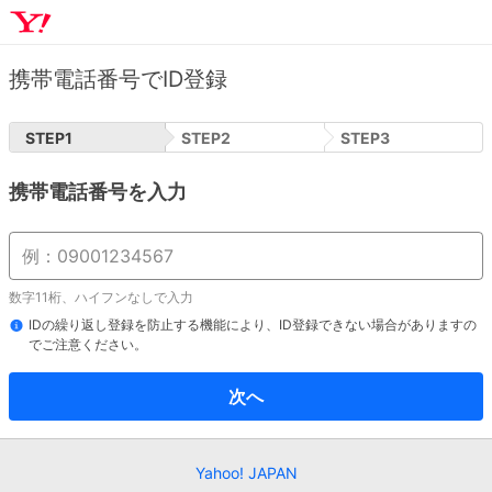
携帯電話番号でID登録
STEP
1
STEP
2
STEP
3
携帯電話番号を入力
数字11桁、ハイフンなしで入力
IDの繰り返し登録を防止する機能により、ID登録できない場合がありますの
でご注意ください。
次へ
Yahoo! JAPAN