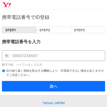
携帯電話番号でID登録
STEP
1
STEP
2
STEP
3
携帯電話番号を入力
数字11桁、ハイフンなしで入力
IDの繰り返し登録を防止する機能により、ID登録できない場合がありますの
でご注意ください。
次へ
Yahoo! JAPAN