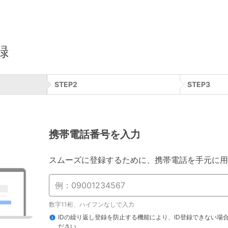
録
STEP
2
STEP
3
携帯電話番号を入力
スムーズに登録するために、携帯電話を手元に用
数字11桁、ハイフンなしで入力
IDの繰り返し登録を防止する機能により、ID登録できない場
ださい。