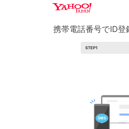
携帯電話番号でID登
STEP
1