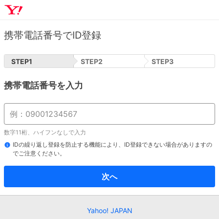
携帯電話番号でID登録
STEP
1
STEP
2
STEP
3
携帯電話番号を入力
数字11桁、ハイフンなしで入力
IDの繰り返し登録を防止する機能により、ID登録できない場合がありますの
でご注意ください。
次へ
Yahoo! JAPAN