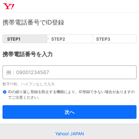
携帯電話番号でID登録
STEP
1
STEP
2
STEP
3
携帯電話番号を入力
数字11桁、ハイフンなしで入力
IDの繰り返し登録を防止する機能により、ID登録できない場合がありますの
でご注意ください。
次へ
Yahoo! JAPAN