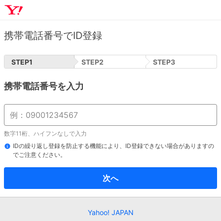
携帯電話番号でID登録
STEP
1
STEP
2
STEP
3
携帯電話番号を入力
数字11桁、ハイフンなしで入力
IDの繰り返し登録を防止する機能により、ID登録できない場合がありますの
でご注意ください。
次へ
Yahoo! JAPAN