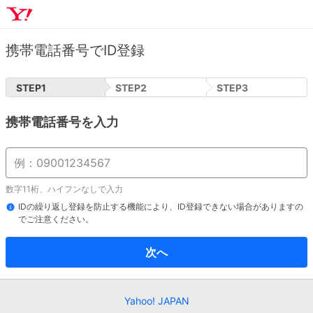
携帯電話番号でID登録
STEP
1
STEP
2
STEP
3
携帯電話番号を入力
数字11桁、ハイフンなしで入力
IDの繰り返し登録を防止する機能により、ID登録できない場合がありますの
でご注意ください。
次へ
Yahoo! JAPAN