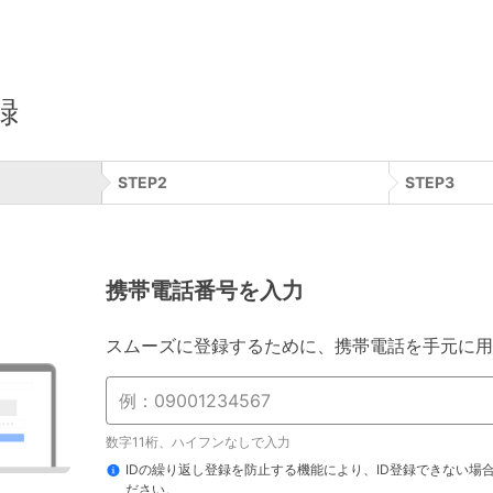
録
STEP
2
STEP
3
携帯電話番号を入力
スムーズに登録するために、携帯電話を手元に用
数字11桁、ハイフンなしで入力
IDの繰り返し登録を防止する機能により、ID登録できない場
ださい。