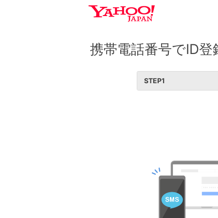
携帯電話番号でID登
STEP
1