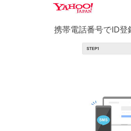
携帯電話番号でID登
STEP
1