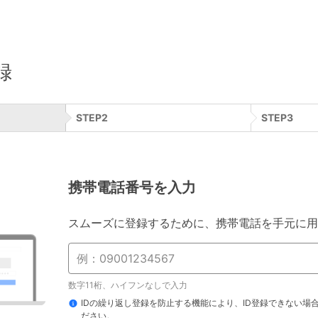
録
STEP
2
STEP
3
携帯電話番号を入力
スムーズに登録するために、携帯電話を手元に用
数字11桁、ハイフンなしで入力
IDの繰り返し登録を防止する機能により、ID登録できない場
ださい。