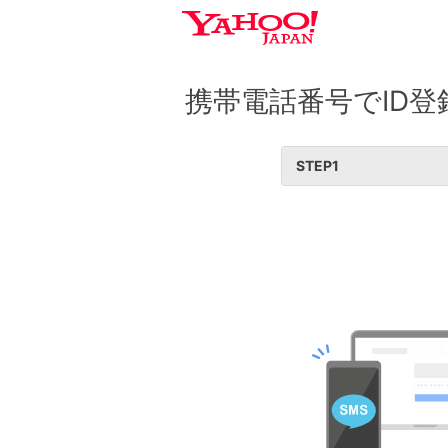
携帯電話番号でID登
STEP
1