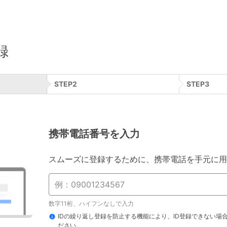
録
STEP
2
STEP
3
携帯電話番号を入力
スムーズに登録するために、携帯電話を手元に用
数字11桁、ハイフンなしで入力
IDの繰り返し登録を防止する機能により、ID登録できない場
ださい。