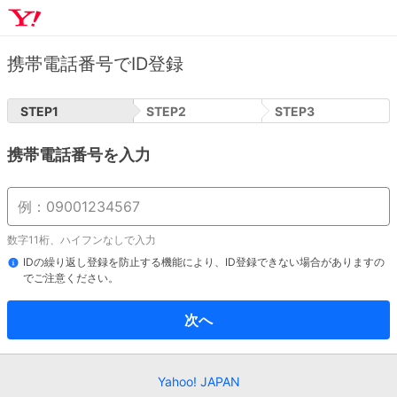
携帯電話番号でID登録
STEP
1
STEP
2
STEP
3
携帯電話番号を入力
数字11桁、ハイフンなしで入力
IDの繰り返し登録を防止する機能により、ID登録できない場合がありますの
でご注意ください。
次へ
Yahoo! JAPAN