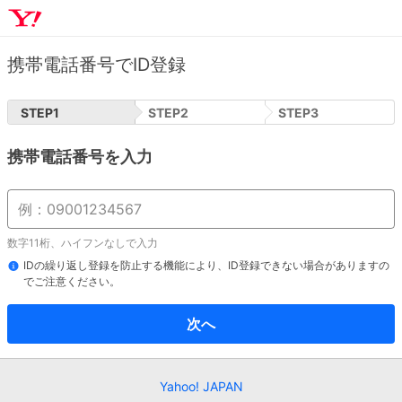
携帯電話番号でID登録
STEP
1
STEP
2
STEP
3
携帯電話番号を入力
数字11桁、ハイフンなしで入力
IDの繰り返し登録を防止する機能により、ID登録できない場合がありますの
でご注意ください。
次へ
Yahoo! JAPAN