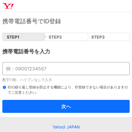
携帯電話番号でID登録
STEP
1
STEP
2
STEP
3
携帯電話番号を入力
数字11桁、ハイフンなしで入力
IDの繰り返し登録を防止する機能により、ID登録できない場合がありますの
でご注意ください。
次へ
Yahoo! JAPAN