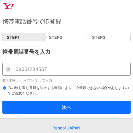
携帯電話番号でID登録
STEP
1
STEP
2
STEP
3
携帯電話番号を入力
数字11桁、ハイフンなしで入力
IDの繰り返し登録を防止する機能により、ID登録できない場合がありますの
でご注意ください。
次へ
Yahoo! JAPAN