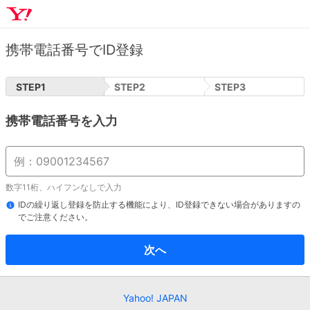
携帯電話番号でID登録
STEP
1
STEP
2
STEP
3
携帯電話番号を入力
数字11桁、ハイフンなしで入力
IDの繰り返し登録を防止する機能により、ID登録できない場合がありますの
でご注意ください。
次へ
Yahoo! JAPAN