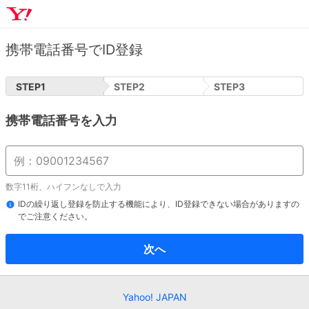
携帯電話番号でID登録
STEP
1
STEP
2
STEP
3
携帯電話番号を入力
数字11桁、ハイフンなしで入力
IDの繰り返し登録を防止する機能により、ID登録できない場合がありますの
でご注意ください。
次へ
Yahoo! JAPAN