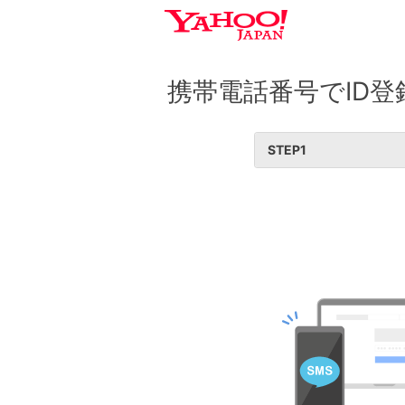
携帯電話番号でID登
STEP
1