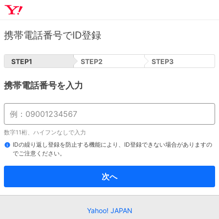
携帯電話番号でID登録
STEP
1
STEP
2
STEP
3
携帯電話番号を入力
数字11桁、ハイフンなしで入力
IDの繰り返し登録を防止する機能により、ID登録できない場合がありますの
でご注意ください。
次へ
Yahoo! JAPAN