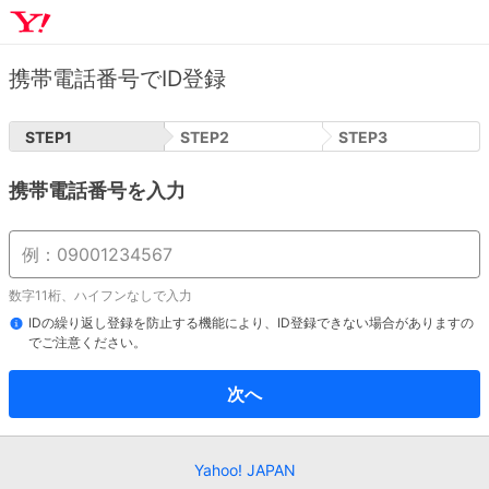
携帯電話番号でID登録
STEP
1
STEP
2
STEP
3
携帯電話番号を入力
数字11桁、ハイフンなしで入力
IDの繰り返し登録を防止する機能により、ID登録できない場合がありますの
でご注意ください。
次へ
Yahoo! JAPAN