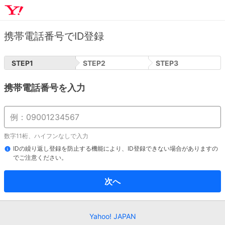
携帯電話番号でID登録
STEP
1
STEP
2
STEP
3
携帯電話番号を入力
数字11桁、ハイフンなしで入力
IDの繰り返し登録を防止する機能により、ID登録できない場合がありますの
でご注意ください。
次へ
Yahoo! JAPAN